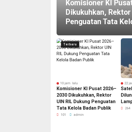
Komisioner KI Pusa
Dikukuhkan, Rektor
Penguatan Tata Kel
Terbaru
jam lalu
10 jam lalu
22 j
la AFF 2026: Indonesia
Komisioner KI Pusat 2026–
Sate
jib Menang dalam Laga
2030 Dikukuhkan, Rektor
Dilun
up Mati Lawan
UIN RIL Dukung Penguatan
Lamp
ngapura
Tata Kelola Badan Publik
264
0
admin
101
admin