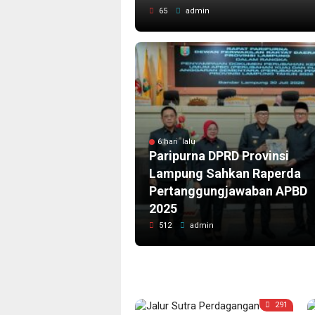
65
admin
6 hari lalu
Paripurna DPRD Provinsi
Lampung Sahkan Raperda
Pertanggungjawaban APBD
2025
512
admin
715
291