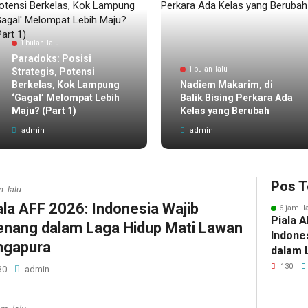
1 bulan lalu
Paradoks: Posisi
1 bulan lalu
Strategis, Potensi
Berkelas, Kok Lampung
Nadiem Makarim, di
‘Gagal’ Melompat Lebih
Balik Bising Perkara Ada
Maju? (Part 1)
Kelas yang Berubah
admin
admin
Pos T
m lalu
ala AFF 2026: Indonesia Wajib
6 jam l
Piala A
nang dalam Laga Hidup Mati Lawan
Indone
ngapura
dalam 
Lawan 
130
30
admin