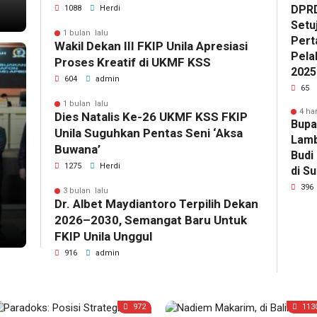
DPR
1088
Herdi
Setu
1 bulan lalu
Pert
Wakil Dekan III FKIP Unila Apresiasi
Pela
Proses Kreatif di UKMF KSS
2025
604
admin
65
1 bulan lalu
4 har
Dies Natalis Ke-26 UKMF KSS FKIP
Bupa
Unila Suguhkan Pentas Seni ‘Aksa
Lamb
Buwana’
Budi
1275
Herdi
di S
396
3 bulan lalu
Dr. Albet Maydiantoro Terpilih Dekan
2026–2030, Semangat Baru Untuk
FKIP Unila Unggul
916
admin
972
113