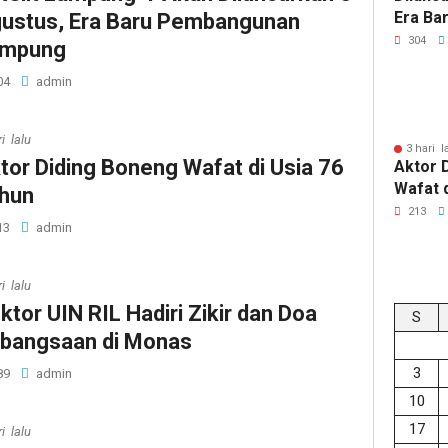
Era Ba
ustus, Era Baru Pembangunan
Lampu
304
ampung
04
admin
i lalu
3 hari l
tor Diding Boneng Wafat di Usia 76
Aktor 
Wafat 
hun
213
13
admin
i lalu
ktor UIN RIL Hadiri Zikir dan Doa
S
bangsaan di Monas
3
89
admin
10
17
i lalu