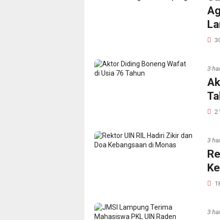
Ag
L
3
3 har
Ak
Ta
2
3 har
Re
Ke
1
3 har