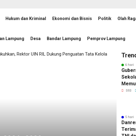
Hukum dan Kriminal
Ekonomi dan Bisnis
Politik
Olah Rag
or UIN RIL Dukung Penguatan Tata Kelola Badan Publik
22 jam lalu
tan Lampung
Desa
Bandar Lampung
Pemprov Lampung
Tren
6 hari 
Guber
Sekola
Memut
Kemis
593
5 hari 
Danre
Terim
TNI d