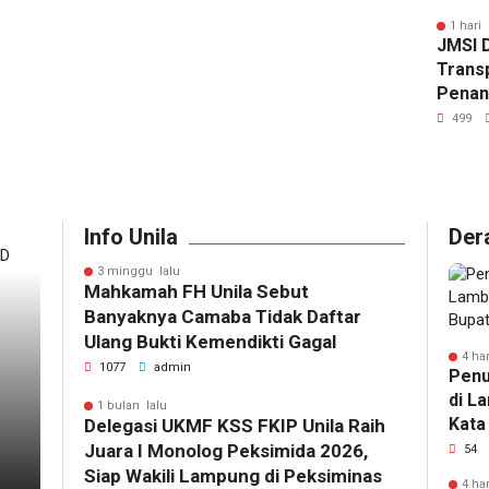
1 hari 
JMSI 
Trans
Penan
Kejat
499
Info Unila
Der
3 minggu lalu
Mahkamah FH Unila Sebut
Banyaknya Camaba Tidak Daftar
Ulang Bukti Kemendikti Gagal
4 har
1077
admin
Penu
di L
1 bulan lalu
Kata
Delegasi UKMF KSS FKIP Unila Raih
Juara I Monolog Peksimida 2026,
54
Siap Wakili Lampung di Peksiminas
4 har