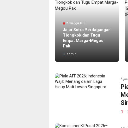
2 minggu lalu
minggu lalu
Jalur Sutra Perdagangan
imbang Ulang
Tiongkok dan Tugu
ntitas Universitas
Empat Marga-Megou
mpung
Pak
dmin
admin
6 ja
Pi
Me
Si
1