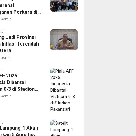
aransi
anan Perkara di
 Lampung
admin
alu
g Jadi Provinsi
 Inflasi Terendah
atera
admin
alu
FF 2026:
ia Dibantai
 0-3 di Stadion
ari
admin
alu
t Lampung-1 Akan
urkan 5 Agustus,