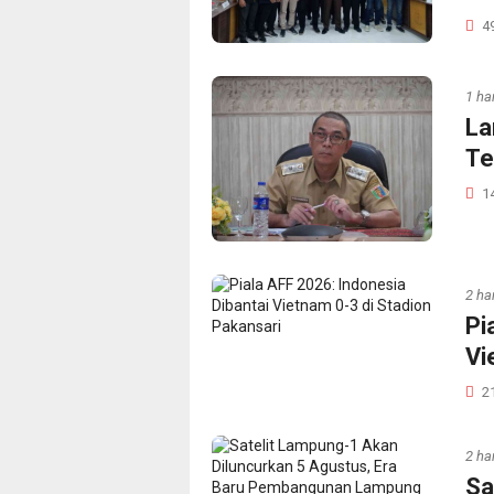
4
1 har
La
Te
1
2 har
Pi
Vi
2
2 har
Sa