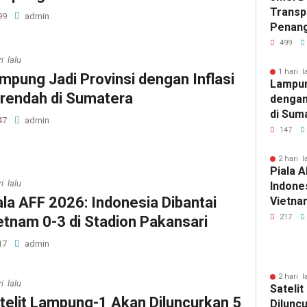
Transp
99
admin
Penang
Kejati
499
i lalu
1 hari l
mpung Jadi Provinsi dengan Inflasi
Lampun
rendah di Sumatera
dengan
di Sum
47
admin
147
2 hari l
Piala A
i lalu
Indones
ala AFF 2026: Indonesia Dibantai
Vietnam
Pakans
217
etnam 0-3 di Stadion Pakansari
17
admin
2 hari l
i lalu
Sateli
telit Lampung-1 Akan Diluncurkan 5
Dilunc