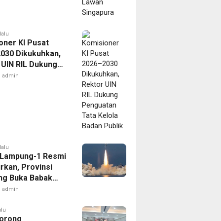
lalu
oner KI Pusat
030 Dikukuhkan,
 UIN RIL Dukung
tan Tata Kelola
admin
Publik
lalu
t Lampung-1 Resmi
rkan, Provinsi
g Buka Babak
admin
alu
orong