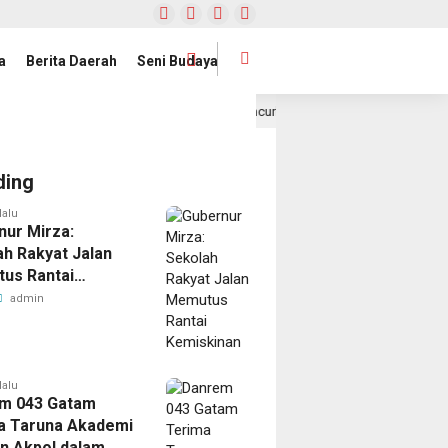
a
Berita Daerah
Seni Budaya
Satelit Lampung-1 Resmi Diluncurkan, Provinsi Lampung Buka Babak Baru
ding
lalu
nur Mirza:
h Rakyat Jalan
us Rantai
kinan
admin
lalu
m 043 Gatam
a Taruna Akademi
an Akpol dalam