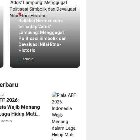
1 bulan lalu
Refleksi Hermeneutik
terhadap ‘Adok’
1 minggu lalu
Lampung: Menggugat
Politisasi Simbolik dan
Menimbang Ulang
Devaluasi Nilai Etno-
Identitas Universitas
Historis
Lampung
admin
admin
erbaru
alu
FF 2026:
sia Wajib Menang
Laga Hidup Mati
Singapura
admin