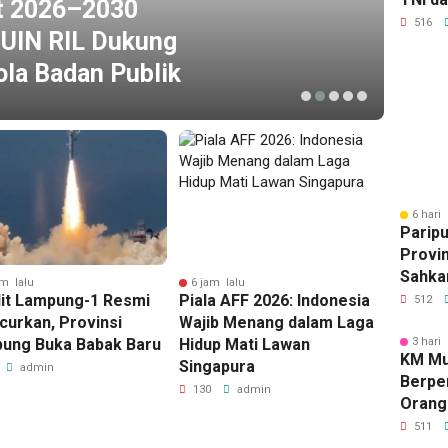
t 2026–2030
Kegiat
516
 UIN RIL Dukung
S
Bhakti
2026
ola Badan Publik
P
6 hari 
Parip
Provi
Sahka
am lalu
6 jam lalu
10 jam 
Perta
lit Lampung-1 Resmi
Piala AFF 2026: Indonesia
Komisi
512
APBD 
curkan, Provinsi
Wajib Menang dalam Laga
2030 D
ung Buka Babak Baru
Hidup Mati Lawan
UIN RI
3 hari 
KM Mu
Singapura
Tata K
admin
Berpe
130
admin
101
Orang
511