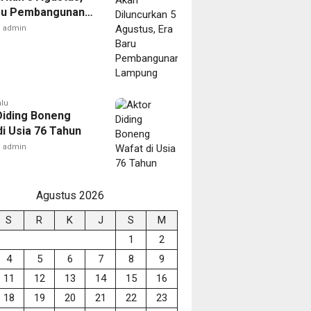
ru Pembangunan
ng
admin
alu
Diding Boneng
di Usia 76 Tahun
admin
Agustus 2026
S
R
K
J
S
M
1
2
4
5
6
7
8
9
11
12
13
14
15
16
18
19
20
21
22
23