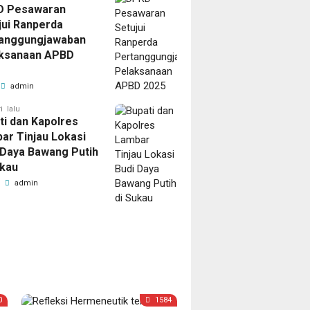
D Pesawaran
jui Ranperda
anggungjawaban
ksanaan APBD
admin
i lalu
ti dan Kapolres
ar Tinjau Lokasi
 Daya Bawang Putih
ukau
admin
0
1584