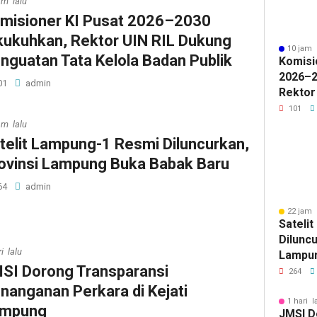
am lalu
misioner KI Pusat 2026–2030
kukuhkan, Rektor UIN RIL Dukung
10 jam 
nguatan Tata Kelola Badan Publik
Komisi
2026–2
01
admin
Rektor
Pengua
101
Badan 
am lalu
telit Lampung-1 Resmi Diluncurkan,
ovinsi Lampung Buka Babak Baru
64
admin
22 jam 
Sateli
Diluncu
i lalu
Lampun
SI Dorong Transparansi
Baru
264
nanganan Perkara di Kejati
1 hari l
ampung
JMSI D