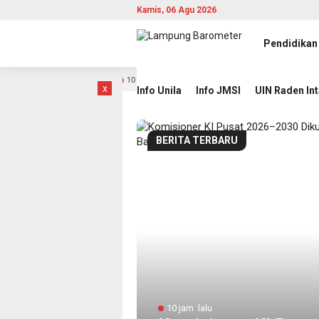
Kamis, 06 Agu 2026
Pendidikan
gapura
Komisioner KI Pusat 2026–2030 Dikukuhkan, Rekt
10 jam lalu
x
Info Unila
Info JMSI
UIN Raden In
BERITA TERBARU
10 jam lalu