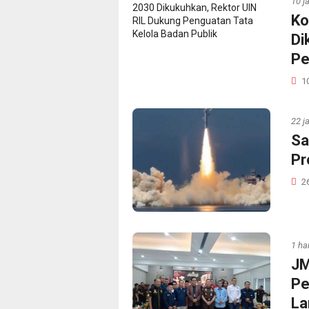
10 j
Ko
Di
Pe
1
22 j
Sa
Pr
2
1 har
JM
Pe
L