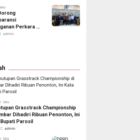
lalu
Dorong
paransi
ganan Perkara di
i Lampung
admin
ah
i lalu
tupan Grasstrack Championship
ambar Dihadiri Ribuan Penonton, Ini
 Bupati Parosil
admin
i lalu